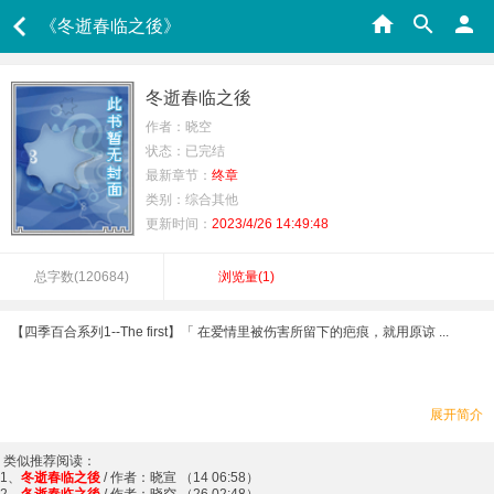
《冬逝春临之後》
冬逝春临之後
作者：晓空
状态：已完结
最新章节：
终章
类别：综合其他
更新时间：
2023/4/26 14:49:48
总字数(
120684
)
浏览量(
1
)
【四季百合系列1--The first】「 在爱情里被伤害所留下的疤痕，就用原谅 ...
展开简介
类似推荐阅读：
1、
冬逝春临之後
/ 作者：晓宣 （14 06:58）