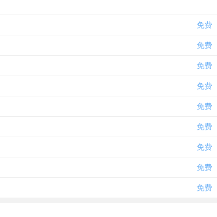
免费
免费
免费
免费
免费
免费
免费
免费
免费