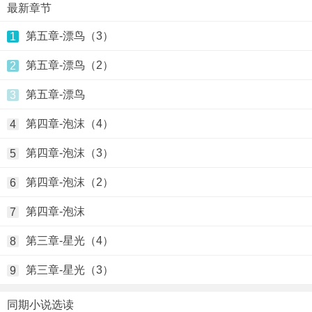
最新章节
第五章-漂鸟（3）
1
第五章-漂鸟（2）
2
第五章-漂鸟
3
第四章-泡沫（4）
4
第四章-泡沫（3）
5
第四章-泡沫（2）
6
第四章-泡沫
7
第三章-星光（4）
8
第三章-星光（3）
9
同期小说选读