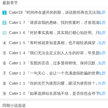
最新章节
Cater18『时间停在盛开的刹那，诉说那些再也无法完成的梦。』
免费
1
Cater１７「请原谅我的愚昧。找到答案时，才发现深陷其中无法自拔。」
免费
2
Cater１６『对於事实真相，其实我们都心知肚明。只是我们都很贪心，害怕失去，所以选择一笑带过。』
免费
3
Cater１５『有时候就算知道真相，也不能轻易揭穿，因为这麽做最後只会让自己一无所有。』
免费
4
Cater１４『我们无法去定义别人人生的好坏，毕竟是甜是酸，都必须要自己走过一回才能明了。』
免费
5
Cater１３「安慰的言语，过多显得矫情。保持沉默，是我们的默契。」
免费
6
Cater１２『一句关心，会让一个充满虚假欺骗的世界走向毁灭。』
免费
7
Cater１１『你的光芒为谁而闪耀，眼泪为谁而掉？』
免费
8
Cater１０『如果选择站在原地不动，是否你也会停下来，回头看我一眼？』
免费
9
同期小说选读