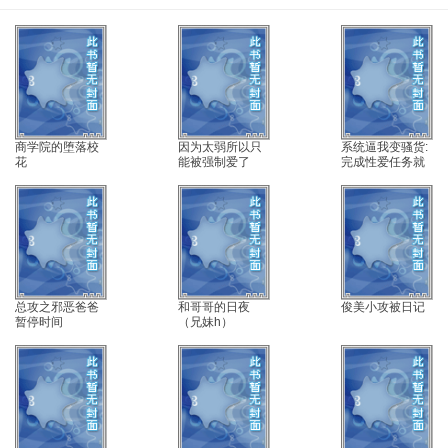
商学院的堕落校
因为太弱所以只
系统逼我变骚货:
花
能被强制爱了
完成性爱任务就
能赚钱
总攻之邪恶爸爸
和哥哥的日夜
俊美小攻被日记
暂停时间
（兄妹h）