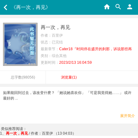
《再一次，再见》
再一次，再见
作者：百里伊
状态：已完结
最新章节：
Cater18『时间停在盛开的刹那，诉说那些再
也无法完成的梦。』
类别：综合其他
更新时间：
2023/2/13 16:04:59
总字数(
98056
)
浏览量(
1
)
如果能回到过去，该改变什麽？ 「她说她喜欢你」 「可是我觉得她……」 或许
最好的 ...
展开简介
类似推荐阅读：
1、
再一次，再见
/ 作者：百里伊 （13 04:03）