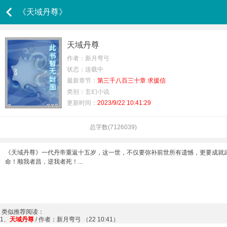
《天域丹尊》
天域丹尊
作者：新月弯弓
状态：连载中
最新章节：
第三千八百三十章 求援信
类别：玄幻小说
更新时间：
2023/9/22 10:41:29
总字数(
7126039
)
《天域丹尊》一代丹帝重返十五岁，这一世，不仅要弥补前世所有遗憾，更要成就
命！顺我者昌，逆我者死！...
类似推荐阅读：
1、
天域丹尊
/ 作者：新月弯弓 （22 10:41）