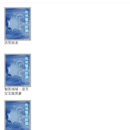
洪荒祖龙
魅医倾城：逆天
宝宝腹黑爹