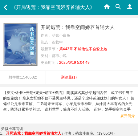
《开局逃荒：我靠空间娇养首辅大人》
开局逃荒：我靠空间娇养首辅大人
作者：萌蠢小白兔
状态：连载中
最新章节：
第443章 不然他也不会爱上她
类别：都市小说
更新时间：
2025/6/19 5:04:49
总字数(
1540582
)
浏览量(
1
)
【爽文+种田+开荒+宠夫+萌宝+双洁】 陶溪莫名其妙穿越到古代，成了书中男主
的落跑媳！ 炮灰女配她不仅不受男主待见，还是个虐待弟弟妹妹们的坏女人！ 偏
偏相公是未来首辅、二弟是未来将军、小弟是未来神医、妹妹是大丰有名的女先
生，陶溪赶紧将功补过。 谁料世界，简直不给人活路。 还好，她手握空间金手
指，养全家、帮村民，顺手还能经个商，赚的满盆钵。 别人不要的荒岛她要来开
展开简介
荒，一个不小心就混成了赫赫有名的女岛主，权贵都来岛上避暑休养。 总算安定
下来的陶溪打算和男主简时鸣和离。 可简时鸣他反悔了！！！ 她只能故技重施，
类似推荐阅读：
抓住落跑娇妻的某人直咬牙，“娘子，撩完就跑，难道你还想对别的男人负责？”
1、
开局逃荒：我靠空间娇养首辅大人
/ 作者：萌蠢小白兔 （19 05:04）
陶溪将收拾好的包袱悄悄藏在身后，求生欲极强的拉着某人袖子撒娇，“相公，我