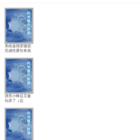
系统逼我变骚货:
完成性爱任务就
能赚钱
漂亮小蜂后又被
玩弄了（总
受/np）