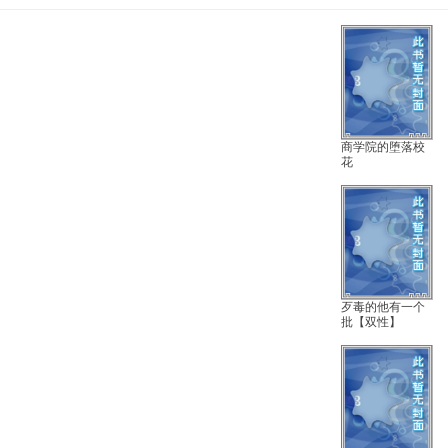
商学院的堕落校
花
歹毒的他有一个
批【双性】