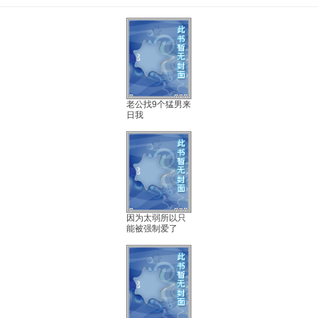
老公找9个猛男来
日我
因为太弱所以只
能被强制爱了