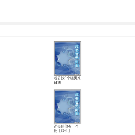
老公找9个猛男来
日我
歹毒的他有一个
批【双性】