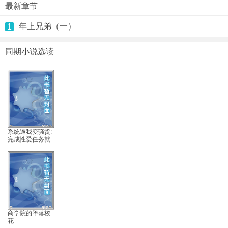
最新章节
年上兄弟（一）
1
同期小说选读
系统逼我变骚货:
完成性爱任务就
能赚钱
商学院的堕落校
花