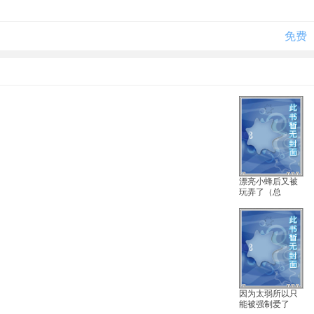
免费
漂亮小蜂后又被
玩弄了（总
受/np）
因为太弱所以只
能被强制爱了